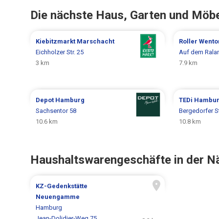
Die nächste Haus, Garten und Möb
Kiebitzmarkt
Marschacht
Roller
Wento
Eichholzer Str. 25
Auf dem Rala
3 km
7.9 km
Depot
Hamburg
TEDi
Hambu
Sachsentor 58
Bergedorfer St
10.6 km
10.8 km
Haushaltswarengeschäfte in der N
KZ-Gedenkstätte
Neuengamme
Hamburg
Jean-Dolidier-Weg 75