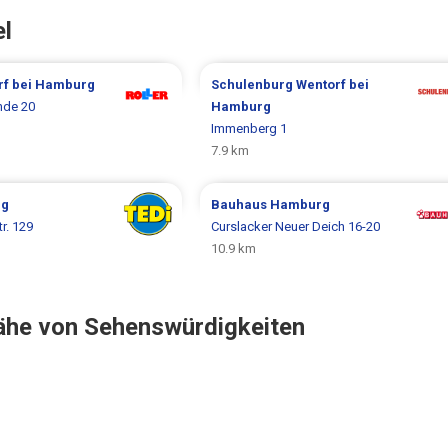
el
rf bei Hamburg
Schulenburg
Wentorf bei
nde 20
Hamburg
Immenberg 1
7.9 km
rg
Bauhaus
Hamburg
r. 129
Curslacker Neuer Deich 16-20
10.9 km
ähe von Sehenswürdigkeiten