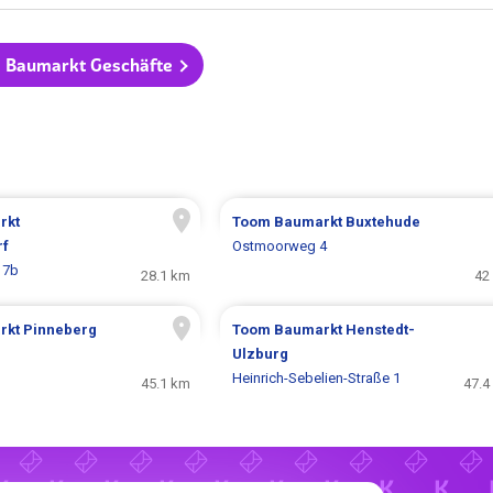
m Baumarkt Geschäfte
rkt
Toom Baumarkt
Buxtehude
rf
Ostmoorweg 4
17b
28.1 km
42
rkt
Pinneberg
Toom Baumarkt
Henstedt-
Ulzburg
Heinrich-Sebelien-Straße 1
45.1 km
47.4