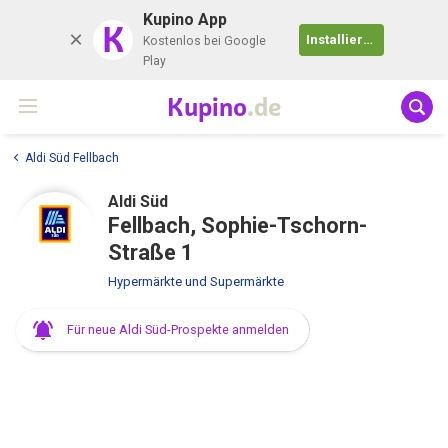
Kupino App
K
Installieren
Kostenlos bei Google
Play
Kupino
.de
Aldi Süd Fellbach
Aldi Süd
Fellbach, Sophie-Tschorn-
Straße 1
Hypermärkte und Supermärkte
Für neue Aldi Süd-Prospekte anmelden