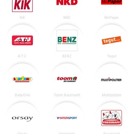
KiK
NKD
McPaper
A.T.U.
BENZ
Tegut
BabyOne
Toom Baumarkt
Multipolster
Orsay
Intersport
Fressnapf