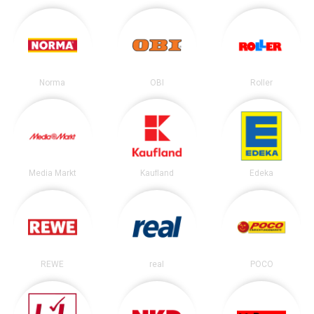
Norma
OBI
Roller
Media Markt
Kaufland
Edeka
REWE
real
POCO