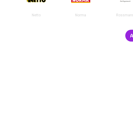
Netto
Norma
Rossman
A