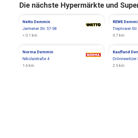
Die nächste Hypermärkte und Supe
Netto
Demmin
REWE
Demmi
Jarmener Str. 57-58
Treptower Str.
< 0.1 km
0.7 km
Norma
Demmin
Kaufland
De
Nikolaistraße 4
Drönnewitzer S
1.6 km
2.5 km