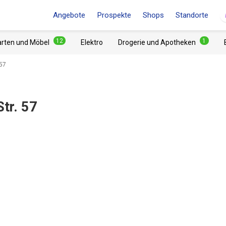
Angebote
Prospekte
Shops
Standorte
12
1
arten und Möbel
Elektro
Drogerie und Apotheken
 57
tr. 57