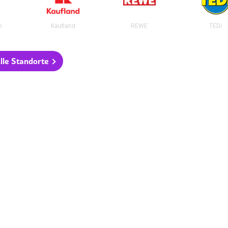
n
Kaufland
REWE
TEDi
lle Standorte