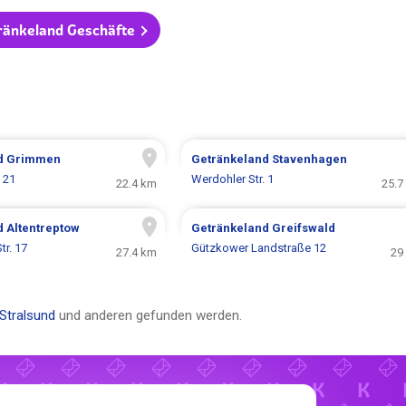
tränkeland Geschäfte
d
Grimmen
Getränkeland
Stavenhagen
. 21
Werdohler Str. 1
22.4 km
25.7
d
Altentreptow
Getränkeland
Greifswald
tr. 17
Gützkower Landstraße 12
27.4 km
29
Stralsund
und anderen gefunden werden.