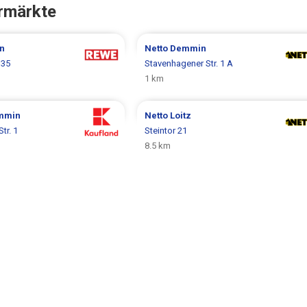
rmärkte
n
Netto
Demmin
 35
Stavenhagener Str. 1 A
1 km
mmin
Netto
Loitz
tr. 1
Steintor 21
8.5 km